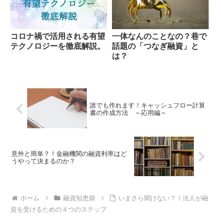
コロナ禍で活用される有望
一体なんのことなの？巷で
テクノロジーを徹底解説。
話題の「つなぎ融資」と
は？
誰でも作れます！キャッシュフロー計算
書の作成方法 ～応用編～
意外と簡単？！金融機関の融資利率はど
うやって決まるのか？
ホーム
融資知恵袋
いまさら聞けない？！法人が融
資を受けるための４つのステップ