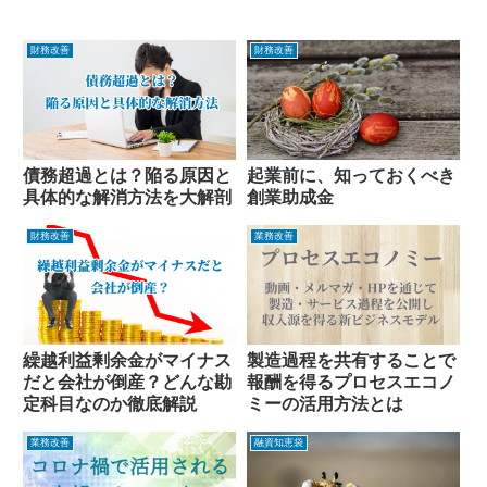
財務改善
財務改善
債務超過とは？陥る原因と
起業前に、知っておくべき
具体的な解消方法を大解剖
創業助成金
財務改善
業務改善
繰越利益剰余金がマイナス
製造過程を共有することで
だと会社が倒産？どんな勘
報酬を得るプロセスエコノ
定科目なのか徹底解説
ミーの活用方法とは
業務改善
融資知恵袋