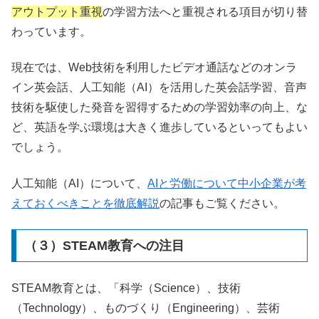
アウトプット重視
の学習方法へと重視される項目が切り替
わっています。
現在では、
Web
技術を利用したビデオ通話などのオンラ
イン英会話、人工知能（
AI
）を活用した英会話学習、音声
技術を駆使した発音を習得するための学習効率の向上、な
ど、英語を学ぶ環境は大きく進歩しているといってもよい
でしょう。
人工知能（
AI
）について、
AIと労働について中小企業が考
えておくべきことを徹底解説
の記事もご覧ください。
（３）STEAM教育への注目
STEAM
教育とは、「科学（
Science
）、技術
（
Technology
）、ものづくり（
Engineering
）、芸術