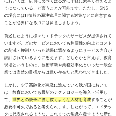
においては、以前に比べてはるかに手軽に素早く行えるよ
うになっている、と言うことが可能です。ただし、
SNS
の場合には
IT
情報の漏洩管理に関する対策などに留意する
ことが必要になる点には留意しましょう。
前述したように様々なエドテックのサービスが提供されて
いますが、どのサービスにおいても利便性の向上とコスト
の削減・抑制といった結果に繋がるようにサービス内容が
設計されているように思えます。どちらかと言えば、教育
現場というものは、技術革新や業務効率化といった一般企
業では当然の目標からは遠い存在だと思われてきました。
しかし、少子高齢化が急激に進んでいる我が国において
は、教育においても最新のテクノロジーを導入・活用し
て、
世界との競争に勝ち抜くような人材を育成
することが
必要不可欠であると考えられます。したがって、エドテッ
クに代表されるような、これまでの常識を覆すような新た