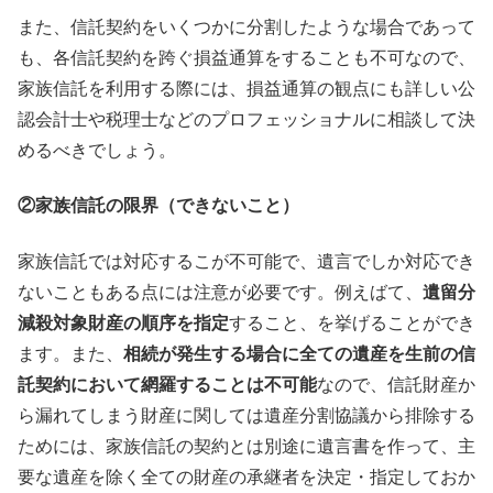
また、信託契約をいくつかに分割したような場合であって
も、各信託契約を跨ぐ損益通算をすることも不可なので、
家族信託を利用する際には、損益通算の観点にも詳しい公
認会計士や税理士などのプロフェッショナルに相談して決
めるべきでしょう。
②家族信託の限界（できないこと）
家族信託では対応するこが不可能で、遺言でしか対応でき
ないこともある点には注意が必要です。例えばて、
遺留分
減殺対象財産の順序を指定
すること、を挙げることができ
ます。また、
相続が発生する場合に全ての遺産を生前の信
託契約において網羅することは不可能
なので、信託財産か
ら漏れてしまう財産に関しては遺産分割協議から排除する
ためには、家族信託の契約とは別途に遺言書を作って、主
要な遺産を除く全ての財産の承継者を決定・指定しておか