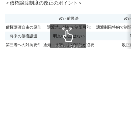
＜債権譲渡制度の改正のポイント＞
改正前民法
改正後
債権譲渡自由の原則
譲渡禁止特約で制限可能
譲渡制限特約で制限可
将来の債権譲渡
明文の規定はない
可
第三者への対抗要件
通知・承諾および登記が必要
改正前
スクロールできます