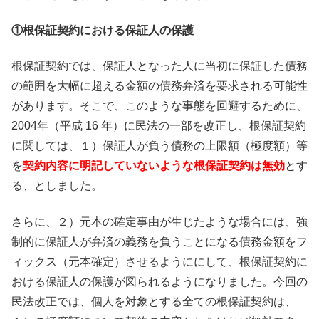
①根保証契約における保証人の保護
根保証契約では、保証人となった人に当初に保証した債務
の範囲を大幅に超える金額の債務弁済を要求される可能性
があります。そこで、このような事態を回避するために、
2004年（平成 16 年）に民法の一部を改正し、根保証契約
に関しては、１）保証人が負う債務の上限額（極度額）等
を
契約内容に明記していないような根保証契約は無効
とす
る、としました。
さらに、２）元本の確定事由が生じたような場合には、強
制的に保証人が弁済の義務を負うことになる債務金額をフ
ィックス（元本確定）させるようににして、根保証契約に
おける保証人の保護が図られるようになりました。今回の
民法改正では、個人を対象とする全ての根保証契約は、