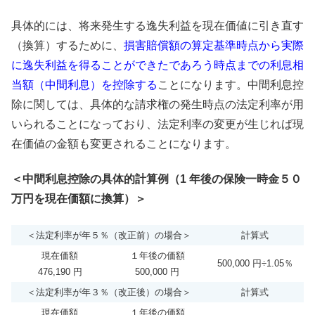
具体的には、将来発生する逸失利益を現在価値に引き直す
（換算）するために、
損害賠償額の算定基準時点から実際
に逸失利益を得ることができたであろう時点までの利息相
当額（中間利息）を控除する
ことになります。中間利息控
除に関しては、具体的な請求権の発生時点の法定利率が用
いられることになっており、法定利率の変更が生じれば現
在価値の金額も変更されることになります。
＜中間利息控除の具体的計算例（1 年後の保険一時金５０
万円を現在価額に換算）＞
＜法定利率が年５％（改正前）の場合＞
計算式
現在価額
１年後の価額
500,000 円÷1.05％
476,190 円
500,000 円
＜法定利率が年３％（改正後）の場合＞
計算式
現在価額
１年後の価額