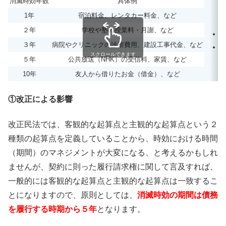
消滅時効年数
具体例
1年
宿泊料金、レンタカー料金、など
２年
学校や塾の授業料・月謝、など
３年
病院やクリニックの診察費用、建設工事代金、など
スクロールできます
５年
公共放送（NHK）の受信料、家賃、など
10年
友人から借りたお金（借金）、など
①改正による影響
改正民法では、客観的な起算点と主観的な起算点という２
種類の起算点を定義していることから、時効における時間
（期間）のマネジメントが大変になる、と考えるかもしれ
ませんが、契約に則った履行請求権に関して言及すれば、
一般的には客観的な起算点と主観的な起算点は一致するこ
とになりますので、原則としては、
消滅時効の期間は債務
を履行する時期から５年
となります。