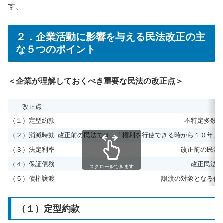
す。
２．企業活動に影響を与える民法改正の主
な５つのポイント
＜企業が理解しておくべき重要な民法の改正点＞
改正点
（１）定型約款
不特定多数と
（２）消滅時効
改正前の民法では、「権利を行使できる時から１０年」
（３）法定利率
改正前の民法
（４）保証債務
改正民法で
スクロールできます
（５）債権譲渡
譲渡の対象となる債
（１）定型約款