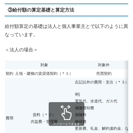
③給付額の算定基礎と算定方法
給付額算定の基礎は法人と個人事業主とで以下のように異
なっています。
＜法人の場合＞
対象
対象外
契約
土地・建物の賃貸借契約（＊１）
売買契約
左記以外の費用・支出（＊３）
例)
電気代、水道代、ガス代
減価償却費
保険料
賃料（＊２）
費用
修繕費
共益費・管理費
スクロールできます
更新費、礼金、解約違約金、など