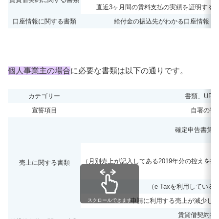
直近3ヶ月間の賃料支払の実績を証明する
口座情報に関する書類
給付金の振込先がわかる口座情報
個人事業主の場合
に必要な書類は以下の通りです。
カテゴリー
書類、URL
宣誓項目
自署の誓
確定申告書第
（月別売上が記入してある2019年分の控えを
売上に関する書類
（e-Taxを利用してい
申請に利用する売上が減少し
スクロールできます
賃貸借契約書