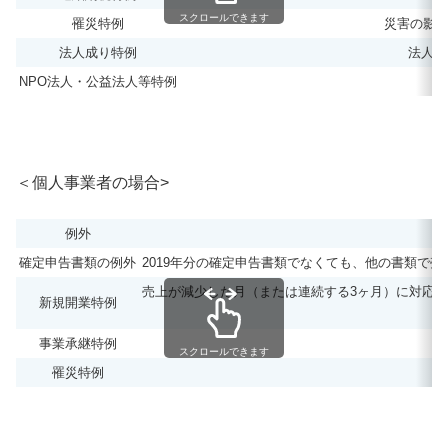
スクロールできます
罹災特例
災害の影響
法人成り特例
法人成
NPO法人・公益法人等特例
＜個人事業者の場合>
例外
確定申告書類の例外
2019年分の確定申告書類でなくても、他の書類で
売上が減少した月（または連続する3ヶ月）に対応する
新規開業特例
事業承継特例
スクロールできます
罹災特例