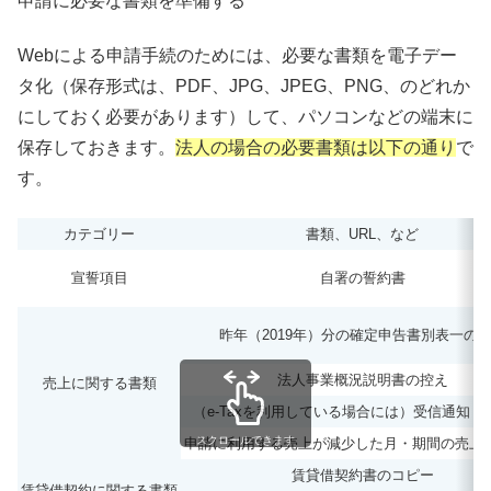
申請に必要な書類を準備する
Webによる申請手続のためには、必要な書類を電子デー
タ化（保存形式は、PDF、JPG、JPEG、PNG、のどれか
にしておく必要があります）して、パソコンなどの端末に
保存しておきます。
法人の場合の必要書類は以下の通り
で
す。
カテゴリー
書類、URL、など
宣誓項目
自署の誓約書
昨年（2019年）分の確定申告書別表一の
法人事業概況説明書の控え
売上に関する書類
（e-Taxを利用している場合には）受信通知 
スクロールできます
申請に利用する売上が減少した月・期間の売上
賃貸借契約書のコピー
賃貸借契約に関する書類