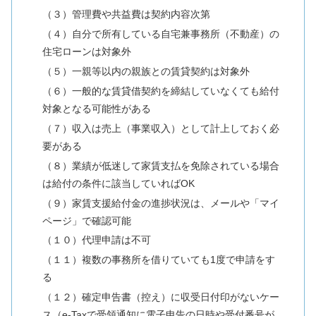
（３）管理費や共益費は契約内容次第
（４）自分で所有している自宅兼事務所（不動産）の
住宅ローンは対象外
（５）一親等以内の親族との賃貸契約は対象外
（６）一般的な賃貸借契約を締結していなくても給付
対象となる可能性がある
（７）収入は売上（事業収入）として計上しておく必
要がある
（８）業績が低迷して家賃支払を免除されている場合
は給付の条件に該当していればOK
（９）家賃支援給付金の進捗状況は、メールや「マイ
ページ」で確認可能
（１０）代理申請は不可
（１１）複数の事務所を借りていても1度で申請をす
る
（１２）確定申告書（控え）に収受日付印がないケー
ス（e-Taxで受領通知に電子申告の日時や受付番号が