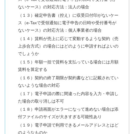
ないケース）の対応方法：法人の場合
（１３）確定申告書（控え）に収受日付印がないケー
ス（e-Taxで受領通知に電子申告の日時や受付番号が
ないケース）の対応方法：個人事業者の場合
（１４）賃料が売上に応じて変動するような契約（売
上歩合方式）の場合にはどのように申請すればよいの
でしょうか
（１５）年額一括で賃料を支払っている場合には月額
賃料を算定する
（１６）契約の終了期限が契約書などに記載されてい
ないような場合の対応
（１７）電子申請の際に間違った内容を入力・申請し
た場合の取り消しは不可
（１８）申請画面がエラーになって進めない場合は添
付ファイルのサイズが大きすぎる可能性あり
（１９）電子申請で利用できるメールアドレスとはど
のようなものか