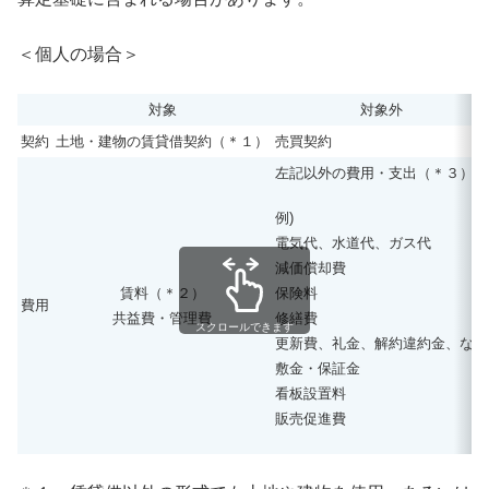
＜個人の場合＞
対象
対象外
契約
土地・建物の賃貸借契約（＊１）
売買契約
左記以外の費用・支出（＊３）
例)
電気代、水道代、ガス代
減価償却費
保険料
賃料（＊２）
費用
修繕費
共益費・管理費
スクロールできます
更新費、礼金、解約違約金、など
敷金・保証金
看板設置料
販売促進費