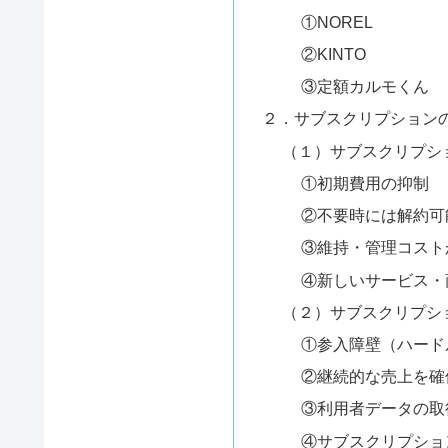
①NOREL
②KINTO
③定額カルモくん
２．サブスクリプション
（１）サブスクリプシ
①初期費用の抑制
②不要時には解約可
③維持・管理コスト
④新しいサービス・
（２）サブスクリプシ
①参入障壁（ハード
②継続的な売上を確
③利用者データの取
④サブスクリプショ