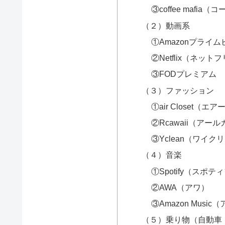
③coffee mafi
（２）動画系
①Amazonプライ
②Netflix（ネッ
③FODプレミアム
（３）ファッション
①air Closet（
②Rcawaii（アー
③Yclean（ワイク
（４）音楽
①Spotify（スポ
②AWA（アワ）
③Amazon Mus
（５）乗り物（自動車