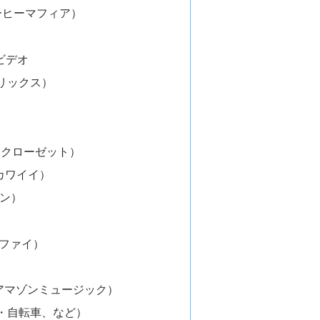
a（コーヒーマフィア）
ムビデオ
トフリックス）
エアークローゼット）
ルカワイイ）
リン）
ティファイ）
ic（アマゾンミュージック）
・自転車、など）