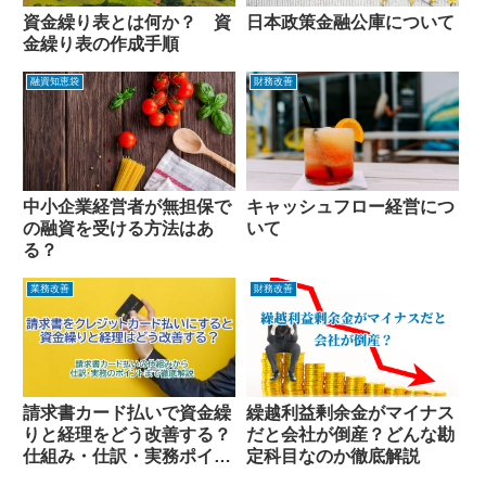
資金繰り表とは何か？ 資
日本政策金融公庫について
金繰り表の作成手順
融資知恵袋
財務改善
中小企業経営者が無担保で
キャッシュフロー経営につ
の融資を受ける方法はあ
いて
る？
業務改善
財務改善
請求書カード払いで資金繰
繰越利益剰余金がマイナス
りと経理をどう改善する？
だと会社が倒産？どんな勘
仕組み・仕訳・実務ポイン
定科目なのか徹底解説
トを徹底解説